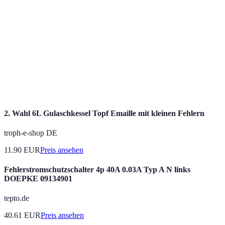
Unternehmens.
Personen oder Gruppen, die von den
Stakeholder
Ergebnissen eines Projekts betroffen sind.
Ein Plan, der die Schritte zur
Umsetzungsstrategie
Implementierung einer empfohlenen
Lösung beschreibt.
2. Wahl 6L Gulaschkessel Topf Emaille mit kleinen Fehlern
troph-e-shop DE
11.90
EUR
Preis ansehen
Fehlerstromschutzschalter 4p 40A 0.03A Typ A N links
DOEPKE 09134901
tepto.de
40.61
EUR
Preis ansehen