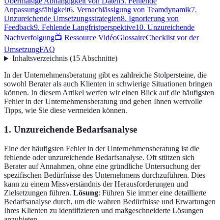
Übermäßige Abhängigkeit von Daten
5. Fehlende
Anpassungsfähigkeit
6. Vernachlässigung von Teamdynamik
7.
Unzureichende Umsetzungsstrategien
8. Ignorierung von
Feedback
9. Fehlende Langfristperspektive
10. Unzureichende
Nachverfolgung
📺 Ressource Vidéo
Glossaire
Checklist vor der
Umsetzung
FAQ
Inhaltsverzeichnis
(
15
Abschnitte
)
In der Unternehmensberatung gibt es zahlreiche Stolpersteine, die
sowohl Berater als auch Klienten in schwierige Situationen bringen
können. In diesem Artikel werfen wir einen Blick auf die häufigsten
Fehler in der Unternehmensberatung und geben Ihnen wertvolle
Tipps, wie Sie diese vermeiden können.
1. Unzureichende Bedarfsanalyse
Eine der häufigsten Fehler in der Unternehmensberatung ist die
fehlende oder unzureichende Bedarfsanalyse. Oft stützen sich
Berater auf Annahmen, ohne eine gründliche Untersuchung der
spezifischen Bedürfnisse des Unternehmens durchzuführen. Dies
kann zu einem Missverständnis der Herausforderungen und
Zielsetzungen führen.
Lösung
: Führen Sie immer eine detaillierte
Bedarfsanalyse durch, um die wahren Bedürfnisse und Erwartungen
Ihres Klienten zu identifizieren und maßgeschneiderte Lösungen
anzubieten.