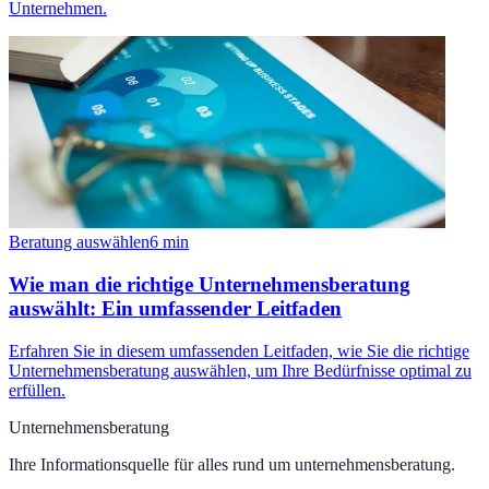
Unternehmen.
Beratung auswählen
6
min
Wie man die richtige Unternehmensberatung
auswählt: Ein umfassender Leitfaden
Erfahren Sie in diesem umfassenden Leitfaden, wie Sie die richtige
Unternehmensberatung auswählen, um Ihre Bedürfnisse optimal zu
erfüllen.
Unternehmensberatung
Ihre Informationsquelle für alles rund um
unternehmensberatung
.