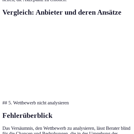
Vergleich: Anbieter und deren Ansätze
Kriterium
Anbieter A (Traditionell)
Anbieter
Kosten
Hoch
Mittel
Anpassungsfähigkeit
Niedrig
Hoch
Kommunikation
Mittel
Hoch
Umsetzungsgeschwindigkeit
Langsam
Schnell
## 5. Wettbewerb nicht analysieren
Fehlerüberblick
Das Versäumnis, den Wettbewerb zu analysieren, lässt Berater blind
für die Chancen und Bedrohungen, die in der Umgebung des