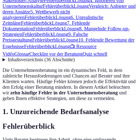
Stakeholder-Analyse
Fehlerüberblick
Lösung
4. Ignorieren von
Unternehmenskultur
Fehlerüberblick
Lösung
Vergleich: Anbieter und
deren Ansätze
5. Wettbewerb nicht
analysieren
Fehlerüberblick
Lösung
6. Unrealistische
Zeitpläne
Fehlerüberblick
Lösung
7. Fehlende
Dokumentation
Fehlerüberblick
Lösung
8. Mangelnde Follow-up-
Strategien
Fehlerüberblick
Lösung
9. Falsche
Preisgestaltung
Fehlerüberblick
Lösung
10. Fehlende Bewertung der
Ergebnisse
Fehlerüberblick
Lösung
📺 Ressource
Vidéo
Glossar
Checklist vor der Beratung
Quiz schnell
Inhaltsverzeichnis
(
36
Abschnitte
)
Die Unternehmensberatung ist ein dynamisches Feld, in dem
zahlreiche Herausforderungen und Chancen auf Berater und ihre
Klienten warten. Häufige Fehler können jedoch die Effektivität und
den Erfolg einer Beratung mindern. In diesem Artikel beleuchten
wir
zehn häufige Fehler in der Unternehmensberatung
und
geben Ihnen effektive Strategien, um diese zu vermeiden.
1. Unzureichende Bedarfsanalyse
Fehlerüberblick
Viele Berater beginnen ihre Arbeit, ohne eine umfassende