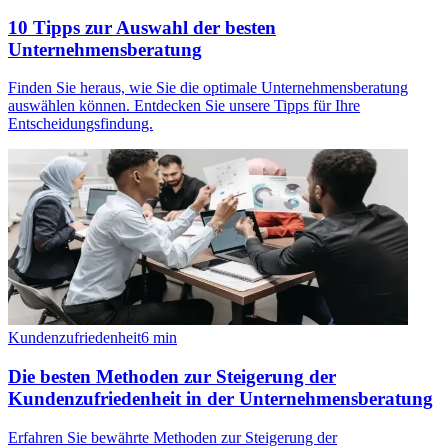
10 Tipps zur Auswahl der besten
Unternehmensberatung
Finden Sie heraus, wie Sie die optimale Unternehmensberatung
auswählen können. Entdecken Sie unsere Tipps für Ihre
Entscheidungsfindung.
Kundenzufriedenheit
6
min
Die besten Methoden zur Steigerung der
Kundenzufriedenheit in der Unternehmensberatung
Erfahren Sie bewährte Methoden zur Steigerung der