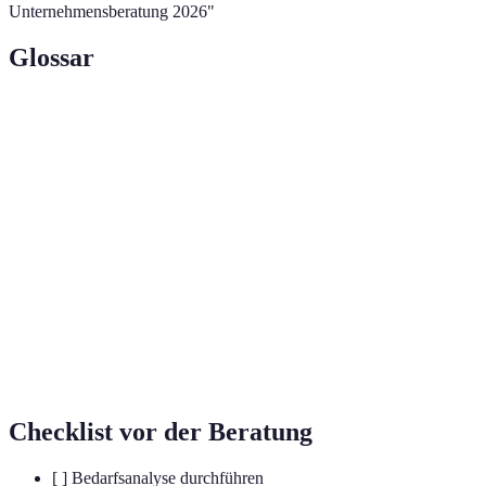
Unternehmensberatung 2026"
Glossar
Terme
Definition
Prozess zur Ermittlung der Bedürfnisse und
Bedarfsanalyse
Anforderungen eines Unternehmens.
Personen oder Gruppen, die ein Interesse an
Stakeholder
einem Projekt oder Unternehmen haben.
Instrument zur strategischen Planung, das
SWOT-
Stärken, Schwächen, Chancen und Bedrohungen
Analyse
erfasst.
Checklist vor der Beratung
[ ] Bedarfsanalyse durchführen