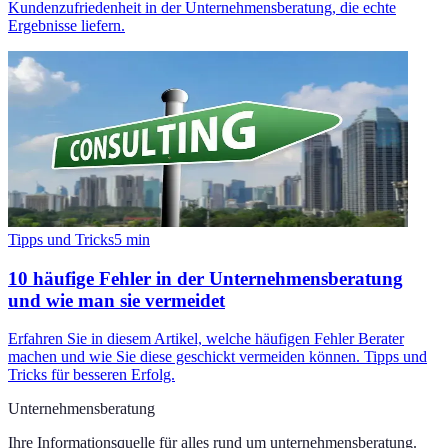
Kundenzufriedenheit in der Unternehmensberatung, die echte
Ergebnisse liefern.
Tipps und Tricks
5
min
10 häufige Fehler in der Unternehmensberatung
und wie man sie vermeidet
Erfahren Sie in diesem Artikel, welche häufigen Fehler Berater
machen und wie Sie diese geschickt vermeiden können. Tipps und
Tricks für besseren Erfolg.
Unternehmensberatung
Ihre Informationsquelle für alles rund um
unternehmensberatung
.