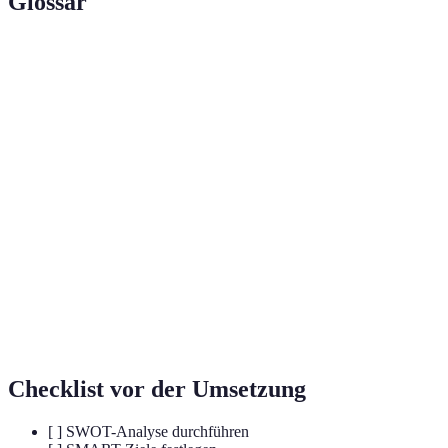
Glossar
Terme
Definition
Ein strategisches Planungstool zur Identifizierung von
SWOT-
Stärken, Schwächen, Chancen und Bedrohungen eines
Analyse
Unternehmens.
Eine Zieldefinitionsmethode, die spezifische,
SMART-
messbare, erreichbare, relevante und zeitgebundene
Ziele
Ziele fördert.
Software zur Unterstützung der integrierten
ERP-
Unterstützung und Verwaltung von
System
Geschäftsvorgängen und Ressourcen.
Checklist vor der Umsetzung
[ ] SWOT-Analyse durchführen