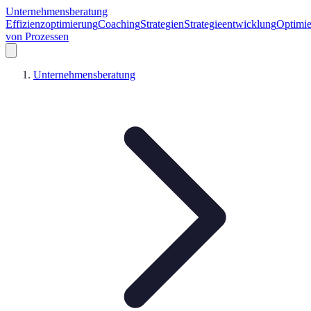
Unternehmensberatung
Effizienzoptimierung
Coaching
Strategien
Strategieentwicklung
Optimi
von Prozessen
Unternehmensberatung