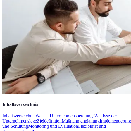
Inhaltsverzeichnis
Inhaltsverzeichnis
Was ist Unternehmensberatung?
Analyse der
Unternehmenslage
Zieldefinition
Maßnahmenplanung
Implementierung
und Schulung
Monitoring und Evaluation
Flexibilität und