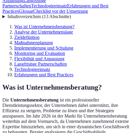
Anpassung
Langfristige
Partnerschaften
Technologieeinsatz
Erfahrungen und Best
Practices
Glossar
Checklist vor der Umsetzung
Inhaltsverzeichnis
(
13
Abschnitte
)
Was ist Unternehmensberatung?
Analyse der Unternehmenslage
Zieldefinition
Maßnahmenplanung
Implementierung und Schulung
Monitoring und Evaluation
Flexibilität und Anpassung
Langfristige Partnerschaften
Technologieeinsatz
Erfahrungen und Best Practices
Was ist Unternehmensberatung?
Die
Unternehmensberatung
ist ein professioneller
Dienstleistungssektor, der Unternehmen dabei unterstützt, ihre
Effizienz zu steigern, Probleme zu lösen und ihre Strategien
anzupassen. Im Jahr 2026 ist der Markt für Unternehmensberatung
weiterhin auf dem Vormarsch, da Unternehmen zunehmend externe
Expertise hinzuziehen, um sich in einer dynamischen Geschäftswelt
zu behaupten. Berater analysieren die Geschäftsabläufe,