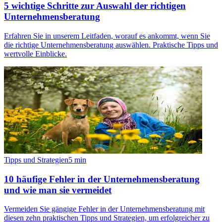
5 wichtige Schritte zur Auswahl der richtigen
Unternehmensberatung
Erfahren Sie in unserem Leitfaden, worauf es ankommt, wenn Sie
die richtige Unternehmensberatung auswählen. Praktische Tipps und
wertvolle Einblicke.
Tipps und Strategien
5
min
10 häufige Fehler in der Unternehmensberatung
und wie man sie vermeidet
Vermeiden Sie gängige Fehler in der Unternehmensberatung mit
diesen zehn praktischen Tipps und Strategien, um erfolgreicher zu