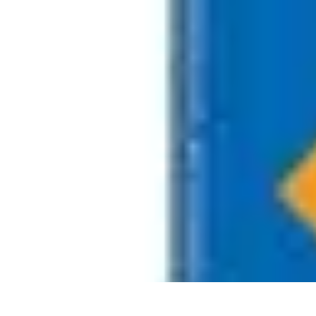
Unternehmensberatung
Effizienzoptimierung
Coaching
Strategien
Strategieentwicklung
Optimie
Unternehmensberatung