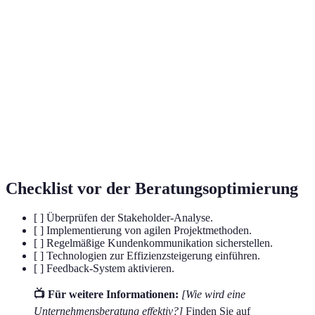
Terme
Définition
Stakeholder-
Prozess zur Identifikation und Analyse der
Analyse
Interessen von Projektbeteiligten.
Agile
Flexible Ansätze zur Projektumsetzung, die
Methoden
schnelle Anpassungen ermöglichen.
CRM-
Tools zur Verwaltung von Kundenbeziehungen und
Software
Interaktionen.
Checklist vor der Beratungsoptimierung
[ ] Überprüfen der Stakeholder-Analyse.
[ ] Implementierung von agilen Projektmethoden.
[ ] Regelmäßige Kundenkommunikation sicherstellen.
[ ] Technologien zur Effizienzsteigerung einführen.
[ ] Feedback-System aktivieren.
📺 Für weitere Informationen:
[Wie wird eine
Unternehmensberatung effektiv?]
Finden Sie auf