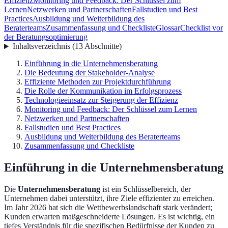
Effizienz
Monitoring und Feedback: Der Schlüssel zum
Lernen
Netzwerken und Partnerschaften
Fallstudien und Best
Practices
Ausbildung und Weiterbildung des
Beraterteams
Zusammenfassung und Checkliste
Glossar
Checklist vor
der Beratungsoptimierung
Inhaltsverzeichnis
(
13
Abschnitte
)
Einführung in die Unternehmensberatung
Die Bedeutung der Stakeholder-Analyse
Effiziente Methoden zur Projektdurchführung
Die Rolle der Kommunikation im Erfolgsprozess
Technologieeinsatz zur Steigerung der Effizienz
Monitoring und Feedback: Der Schlüssel zum Lernen
Netzwerken und Partnerschaften
Fallstudien und Best Practices
Ausbildung und Weiterbildung des Beraterteams
Zusammenfassung und Checkliste
Einführung in die Unternehmensberatung
Die
Unternehmensberatung
ist ein Schlüsselbereich, der
Unternehmen dabei unterstützt, ihre Ziele effizienter zu erreichen.
Im Jahr 2026 hat sich die Wettbewerbslandschaft stark verändert;
Kunden erwarten maßgeschneiderte Lösungen. Es ist wichtig, ein
tiefes Verständnis für die spezifischen Bedürfnisse der Kunden zu