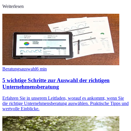
Weiterlesen
Beratungsauswahl
6
min
5 wichtige Schritte zur Auswahl der richtigen
Unternehmensberatung
Erfahren Sie in unserem Leitfaden, worauf es ankommt, wenn Sie
die richtige Unternehmensberatung auswählen. Praktische Tipps und
wertvolle Einblicke.