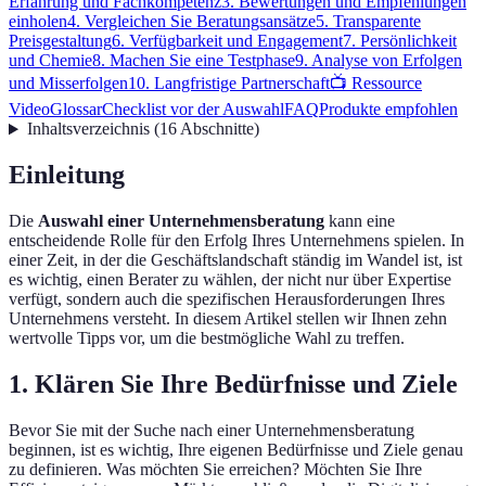
Erfahrung und Fachkompetenz
3. Bewertungen und Empfehlungen
einholen
4. Vergleichen Sie Beratungsansätze
5. Transparente
Preisgestaltung
6. Verfügbarkeit und Engagement
7. Persönlichkeit
und Chemie
8. Machen Sie eine Testphase
9. Analyse von Erfolgen
und Misserfolgen
10. Langfristige Partnerschaft
📺 Ressource
Video
Glossar
Checklist vor der Auswahl
FAQ
Produkte empfohlen
Inhaltsverzeichnis
(
16
Abschnitte
)
Einleitung
Die
Auswahl einer Unternehmensberatung
kann eine
entscheidende Rolle für den Erfolg Ihres Unternehmens spielen. In
einer Zeit, in der die Geschäftslandschaft ständig im Wandel ist, ist
es wichtig, einen Berater zu wählen, der nicht nur über Expertise
verfügt, sondern auch die spezifischen Herausforderungen Ihres
Unternehmens versteht. In diesem Artikel stellen wir Ihnen zehn
wertvolle Tipps vor, um die bestmögliche Wahl zu treffen.
1. Klären Sie Ihre Bedürfnisse und Ziele
Bevor Sie mit der Suche nach einer Unternehmensberatung
beginnen, ist es wichtig, Ihre eigenen Bedürfnisse und Ziele genau
zu definieren. Was möchten Sie erreichen? Möchten Sie Ihre