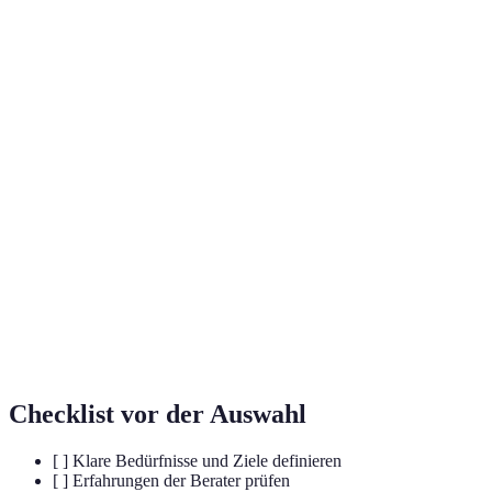
Terme
Definition
Externe Dienstleister, die Unternehmen
Unternehmensberatung
bei Problemstellungen unterstützen und
beraten.
Die zwischenmenschliche Beziehung
Chemie
und der Austausch zwischen Beratern
und Klienten.
Verfahren zur Analyse von Daten, um
Data Analytics
geschäftliche Entscheidungen zu
optimieren.
Checklist vor der Auswahl
[ ] Klare Bedürfnisse und Ziele definieren
[ ] Erfahrungen der Berater prüfen