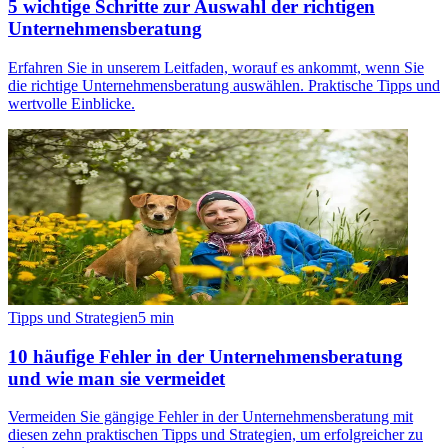
5 wichtige Schritte zur Auswahl der richtigen
Unternehmensberatung
Erfahren Sie in unserem Leitfaden, worauf es ankommt, wenn Sie
die richtige Unternehmensberatung auswählen. Praktische Tipps und
wertvolle Einblicke.
Tipps und Strategien
5
min
10 häufige Fehler in der Unternehmensberatung
und wie man sie vermeidet
Vermeiden Sie gängige Fehler in der Unternehmensberatung mit
diesen zehn praktischen Tipps und Strategien, um erfolgreicher zu