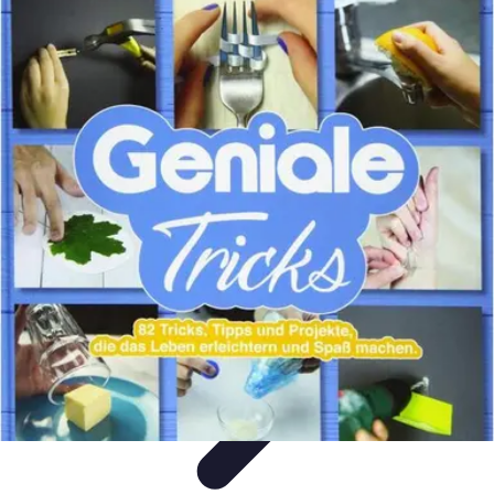
Unternehmensberatung
Effizienzoptimierung
Coaching
Strategien
Strategieentwicklung
Optimi
von Prozessen
Unternehmensberatung