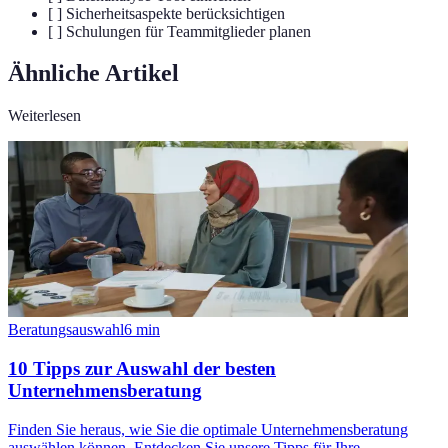
[ ] Sicherheitsaspekte berücksichtigen
[ ] Schulungen für Teammitglieder planen
Ähnliche Artikel
Weiterlesen
Beratungsauswahl
6
min
10 Tipps zur Auswahl der besten
Unternehmensberatung
Finden Sie heraus, wie Sie die optimale Unternehmensberatung
auswählen können. Entdecken Sie unsere Tipps für Ihre