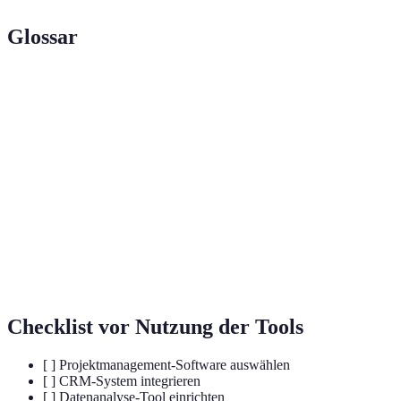
Glossar
Terme
Definition
Methoden zur Planung und Steuerung von
Projektmanagement
Projekten.
Verfahren zur Auswertung von Daten zur
Datenanalyse
Entscheidungsfindung.
Software zur Verwaltung von
CRM
Kundenbeziehungen.
Checklist vor Nutzung der Tools
[ ] Projektmanagement-Software auswählen
[ ] CRM-System integrieren
[ ] Datenanalyse-Tool einrichten