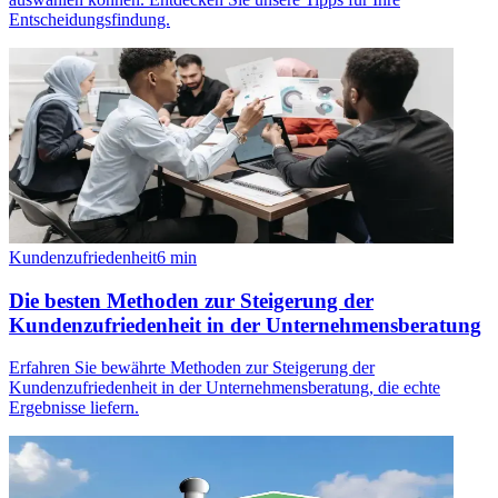
Entscheidungsfindung.
Kundenzufriedenheit
6
min
Die besten Methoden zur Steigerung der
Kundenzufriedenheit in der Unternehmensberatung
Erfahren Sie bewährte Methoden zur Steigerung der
Kundenzufriedenheit in der Unternehmensberatung, die echte
Ergebnisse liefern.