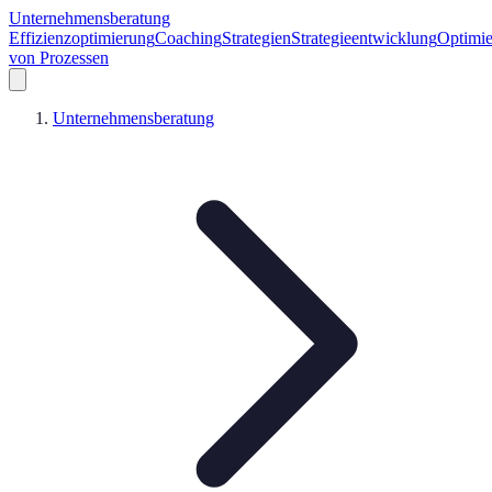
Unternehmensberatung
Effizienzoptimierung
Coaching
Strategien
Strategieentwicklung
Optimi
von Prozessen
Unternehmensberatung