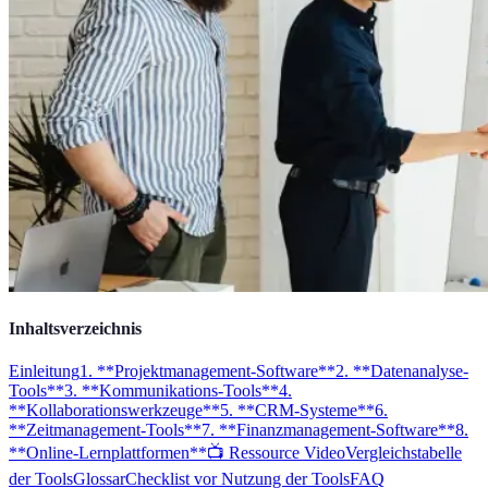
Inhaltsverzeichnis
Einleitung
1. **Projektmanagement-Software**
2. **Datenanalyse-
Tools**
3. **Kommunikations-Tools**
4.
**Kollaborationswerkzeuge**
5. **CRM-Systeme**
6.
**Zeitmanagement-Tools**
7. **Finanzmanagement-Software**
8.
**Online-Lernplattformen**
📺 Ressource Video
Vergleichstabelle
der Tools
Glossar
Checklist vor Nutzung der Tools
FAQ