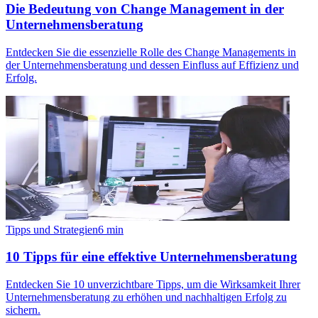
Die Bedeutung von Change Management in der
Unternehmensberatung
Entdecken Sie die essenzielle Rolle des Change Managements in
der Unternehmensberatung und dessen Einfluss auf Effizienz und
Erfolg.
Tipps und Strategien
6
min
10 Tipps für eine effektive Unternehmensberatung
Entdecken Sie 10 unverzichtbare Tipps, um die Wirksamkeit Ihrer
Unternehmensberatung zu erhöhen und nachhaltigen Erfolg zu
sichern.