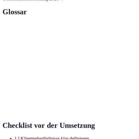
Glossar
Terme
Definition
Beratung von Unternehmen, um deren Effizienz
Consulting
und Leistung zu steigern.
Der Prozess der Untersuchung, Bereinigung und
Datenanalyse
Modellierung von Daten zur Entdeckung
nützlicher Informationen.
Aufbau und Pflege von Beziehungen in
Netzwerken
Fachkreisen zur Förderung von Wissen und
Geschäftschancen.
Checklist vor der Umsetzung
[ ] Klientenbedürfnisse klar definieren