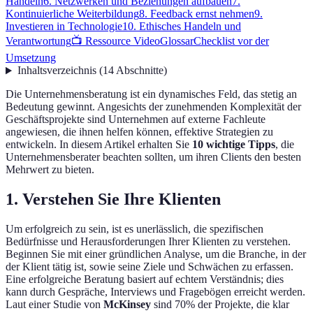
Handeln
6. Netzwerken und Beziehungen aufbauen
7.
Kontinuierliche Weiterbildung
8. Feedback ernst nehmen
9.
Investieren in Technologie
10. Ethisches Handeln und
Verantwortung
📺 Ressource Video
Glossar
Checklist vor der
Umsetzung
Inhaltsverzeichnis
(
14
Abschnitte
)
Die Unternehmensberatung ist ein dynamisches Feld, das stetig an
Bedeutung gewinnt. Angesichts der zunehmenden Komplexität der
Geschäftsprojekte sind Unternehmen auf externe Fachleute
angewiesen, die ihnen helfen können, effektive Strategien zu
entwickeln. In diesem Artikel erhalten Sie
10 wichtige Tipps
, die
Unternehmensberater beachten sollten, um ihren Clients den besten
Mehrwert zu bieten.
1. Verstehen Sie Ihre Klienten
Um erfolgreich zu sein, ist es unerlässlich, die spezifischen
Bedürfnisse und Herausforderungen Ihrer Klienten zu verstehen.
Beginnen Sie mit einer gründlichen Analyse, um die Branche, in der
der Klient tätig ist, sowie seine Ziele und Schwächen zu erfassen.
Eine erfolgreiche Beratung basiert auf echtem Verständnis; dies
kann durch Gespräche, Interviews und Fragebögen erreicht werden.
Laut einer Studie von
McKinsey
sind 70% der Projekte, die klar