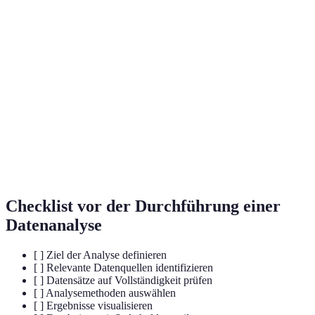
Große und komplexe Datensätze, die traditionelle
Big Data
Datenverarbeitungskapazitäten übersteigen.
Eine Methode der Künstlichen Intelligenz, die es
Machine
Computern ermöglicht, aus Daten zu lernen und
Learning
Vorhersagen zu treffen, ohne explizit programmiert
zu werden.
Technik der Datenanalyse, die historische Daten
Predictive
nutzt, um zukünftige Ereignisse oder Trends
Analytics
vorherzusagen.
Checklist vor der Durchführung einer
Datenanalyse
[ ] Ziel der Analyse definieren
[ ] Relevante Datenquellen identifizieren
[ ] Datensätze auf Vollständigkeit prüfen
[ ] Analysemethoden auswählen
[ ] Ergebnisse visualisieren