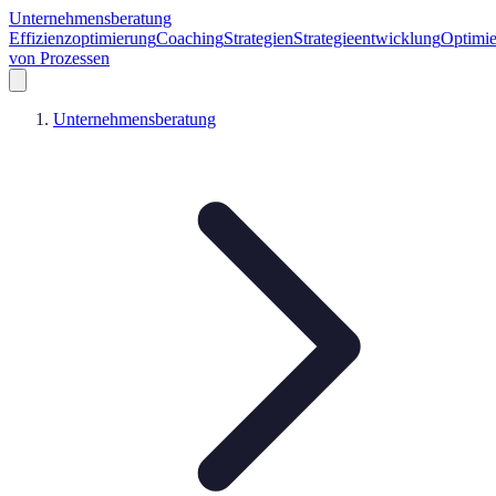
Unternehmensberatung
Effizienzoptimierung
Coaching
Strategien
Strategieentwicklung
Optimi
von Prozessen
Unternehmensberatung