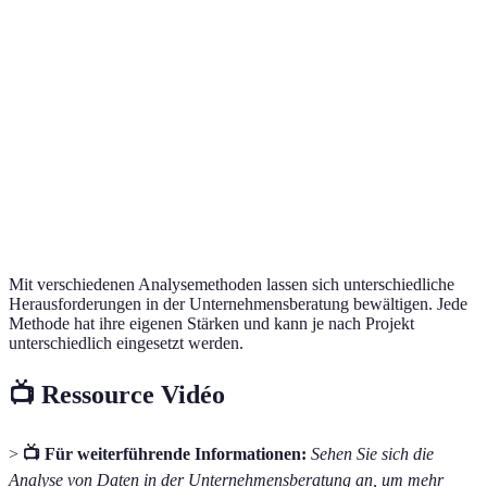
Abhängigkeit
Vorhersage
Prädiktive
von
Absatzprognosen 
zukünftiger
Analyse
historischen
neue Produkte
Trends
Daten
Empfehlungen
Preskriptive
Komplexe
Optimierung von
für
Analyse
Umsetzung
Betriebsabläufen
Handlungen
Mit verschiedenen Analysemethoden lassen sich unterschiedliche
Herausforderungen in der Unternehmensberatung bewältigen. Jede
Methode hat ihre eigenen Stärken und kann je nach Projekt
unterschiedlich eingesetzt werden.
📺 Ressource Vidéo
>
📺 Für weiterführende Informationen:
Sehen Sie sich die
Analyse von Daten in der Unternehmensberatung an, um mehr