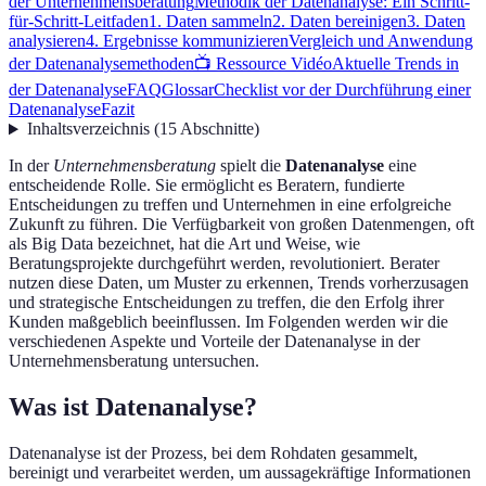
der Unternehmensberatung
Methodik der Datenanalyse: Ein Schritt-
für-Schritt-Leitfaden
1. Daten sammeln
2. Daten bereinigen
3. Daten
analysieren
4. Ergebnisse kommunizieren
Vergleich und Anwendung
der Datenanalysemethoden
📺 Ressource Vidéo
Aktuelle Trends in
der Datenanalyse
FAQ
Glossar
Checklist vor der Durchführung einer
Datenanalyse
Fazit
Inhaltsverzeichnis
(
15
Abschnitte
)
In der
Unternehmensberatung
spielt die
Datenanalyse
eine
entscheidende Rolle. Sie ermöglicht es Beratern, fundierte
Entscheidungen zu treffen und Unternehmen in eine erfolgreiche
Zukunft zu führen. Die Verfügbarkeit von großen Datenmengen, oft
als Big Data bezeichnet, hat die Art und Weise, wie
Beratungsprojekte durchgeführt werden, revolutioniert. Berater
nutzen diese Daten, um Muster zu erkennen, Trends vorherzusagen
und strategische Entscheidungen zu treffen, die den Erfolg ihrer
Kunden maßgeblich beeinflussen. Im Folgenden werden wir die
verschiedenen Aspekte und Vorteile der Datenanalyse in der
Unternehmensberatung untersuchen.
Was ist Datenanalyse?
Datenanalyse ist der Prozess, bei dem Rohdaten gesammelt,
bereinigt und verarbeitet werden, um aussagekräftige Informationen