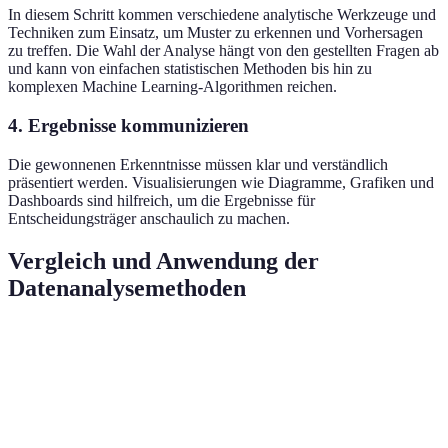
In diesem Schritt kommen verschiedene analytische Werkzeuge und
Techniken zum Einsatz, um Muster zu erkennen und Vorhersagen
zu treffen. Die Wahl der Analyse hängt von den gestellten Fragen ab
und kann von einfachen statistischen Methoden bis hin zu
komplexen Machine Learning-Algorithmen reichen.
4. Ergebnisse kommunizieren
Die gewonnenen Erkenntnisse müssen klar und verständlich
präsentiert werden. Visualisierungen wie Diagramme, Grafiken und
Dashboards sind hilfreich, um die Ergebnisse für
Entscheidungsträger anschaulich zu machen.
Vergleich und Anwendung der
Datenanalysemethoden
Methode
Vorteile
Nachteile
Anwendungsbeis
Schnelles
Deskriptive
Bietet keine
Umsatzbericht für
Verstehen von
Analyse
Vorhersagen
letzten 5 Jahre
Datenmustern