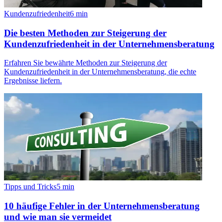
Kundenzufriedenheit
6
min
Die besten Methoden zur Steigerung der
Kundenzufriedenheit in der Unternehmensberatung
Erfahren Sie bewährte Methoden zur Steigerung der
Kundenzufriedenheit in der Unternehmensberatung, die echte
Ergebnisse liefern.
Tipps und Tricks
5
min
10 häufige Fehler in der Unternehmensberatung
und wie man sie vermeidet