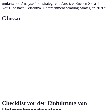
umfassende Analyse über strategische Ansätze. Suchen Sie auf
YouTube nach: "effektive Unternehmensberatung Strategien 2026".
Glossar
Terme
Définition
SWOT-
Eine Methode zur Analyse der Stärken, Schwächen,
Analyse
Chancen und Risiken eines Unternehmens.
Key Performance Indicators, um den Erfolg eines
KPIs
Unternehmens messbar zu machen.
Der Aufbau und die Pflege von Beziehungen zu
Netzwerken
anderen Berufsgruppen zur Sicherstellung von
Geschäftschancen.
Checklist vor der Einführung von
Unternehmensberatung