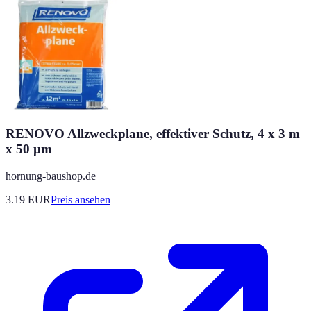
RENOVO Allzweckplane, effektiver Schutz, 4 x 3 m
x 50 µm
hornung-baushop.de
3.19
EUR
Preis ansehen