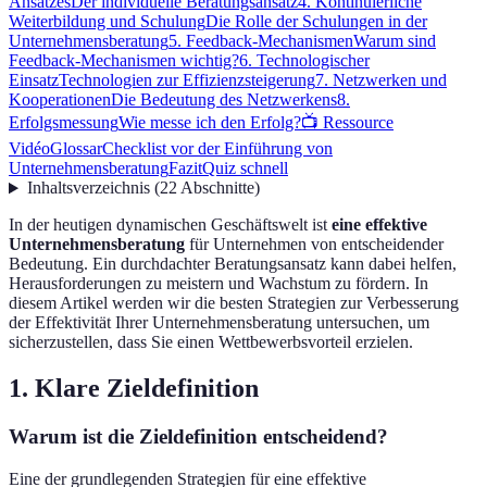
Ansatzes
Der individuelle Beratungsansatz
4. Kontinuierliche
Weiterbildung und Schulung
Die Rolle der Schulungen in der
Unternehmensberatung
5. Feedback-Mechanismen
Warum sind
Feedback-Mechanismen wichtig?
6. Technologischer
Einsatz
Technologien zur Effizienzsteigerung
7. Netzwerken und
Kooperationen
Die Bedeutung des Netzwerkens
8.
Erfolgsmessung
Wie messe ich den Erfolg?
📺 Ressource
Vidéo
Glossar
Checklist vor der Einführung von
Unternehmensberatung
Fazit
Quiz schnell
Inhaltsverzeichnis
(
22
Abschnitte
)
In der heutigen dynamischen Geschäftswelt ist
eine effektive
Unternehmensberatung
für Unternehmen von entscheidender
Bedeutung. Ein durchdachter Beratungsansatz kann dabei helfen,
Herausforderungen zu meistern und Wachstum zu fördern. In
diesem Artikel werden wir die besten Strategien zur Verbesserung
der Effektivität Ihrer Unternehmensberatung untersuchen, um
sicherzustellen, dass Sie einen Wettbewerbsvorteil erzielen.
1. Klare Zieldefinition
Warum ist die Zieldefinition entscheidend?
Eine der grundlegenden Strategien für eine effektive