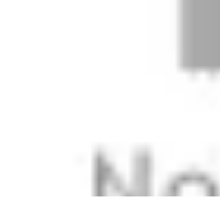
Unternehmensberatung
Effizienzoptimierung
Coaching
Strategien
Strategieentwicklung
Optimie
Unternehmensberatung