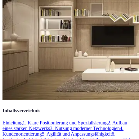
Inhaltsverzeichnis
Einleitung
1. Klare Positionierung und Spezialisierung
2. Aufbau
eines starken Netzwerks
3. Nutzung moderner Technologien
4.
Kundenorientierung
5. Agilität und Anpassungsfähigkeit
6.