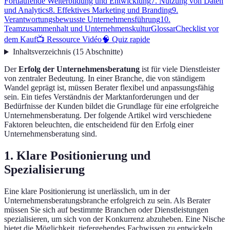
Fortlaufende Weiterbildung und Entwicklung
7. Nutzung von Daten
und Analytics
8. Effektives Marketing und Branding
9.
Verantwortungsbewusste Unternehmensführung
10.
Teamzusammenhalt und Unternehmenskultur
Glossar
Checklist vor
dem Kauf
📺 Ressource Vidéo
🧠 Quiz rapide
Inhaltsverzeichnis
(
15
Abschnitte
)
Der
Erfolg der Unternehmensberatung
ist für viele Dienstleister
von zentraler Bedeutung. In einer Branche, die von ständigem
Wandel geprägt ist, müssen Berater flexibel und anpassungsfähig
sein. Ein tiefes Verständnis der Marktanforderungen und der
Bedürfnisse der Kunden bildet die Grundlage für eine erfolgreiche
Unternehmensberatung. Der folgende Artikel wird verschiedene
Faktoren beleuchten, die entscheidend für den Erfolg einer
Unternehmensberatung sind.
1. Klare Positionierung und
Spezialisierung
Eine klare Positionierung ist unerlässlich, um in der
Unternehmensberatungsbranche erfolgreich zu sein. Als Berater
müssen Sie sich auf bestimmte Branchen oder Dienstleistungen
spezialisieren, um sich von der Konkurrenz abzuheben. Eine Nische
bietet die Möglichkeit, tiefergehendes Fachwissen zu entwickeln