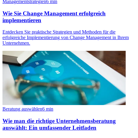
Managementstrategien
6
min
Wie Sie Change Management erfolgreich
implementieren
Entdecken Sie praktische Strategien und Methoden für die
erfolgreiche Implementierung von Change Management in Ihrem
Unternehmen.
Beratung auswählen
6
min
Wie man die richtige Unternehmensberatung
auswählt: Ein umfassender Leitfaden