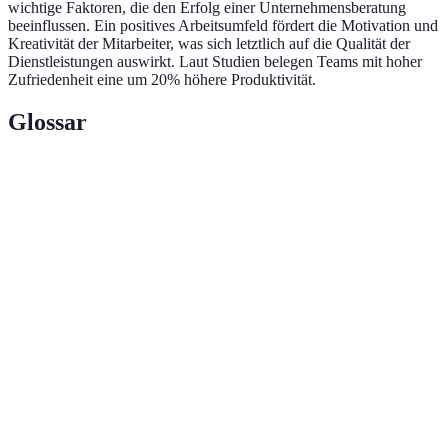
wichtige Faktoren, die den Erfolg einer Unternehmensberatung
beeinflussen. Ein positives Arbeitsumfeld fördert die Motivation und
Kreativität der Mitarbeiter, was sich letztlich auf die Qualität der
Dienstleistungen auswirkt. Laut Studien belegen Teams mit hoher
Zufriedenheit eine um 20% höhere Produktivität.
Glossar
Terme
Definition
Die Fähigkeit, sich schnell an
Agilität
Veränderungen anzupassen.
Der Prozess der systematischen
Datenanalyse
Anwendung statistischer und logischer
Methoden zur Analyse von Daten.
Der Ansatz, die Bedürfnisse und
Erwartungen von Kunden in den
Kundenorientierung
Mittelpunkt der Unternehmensstrategie zu