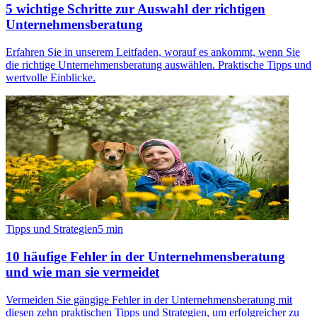
5 wichtige Schritte zur Auswahl der richtigen
Unternehmensberatung
Erfahren Sie in unserem Leitfaden, worauf es ankommt, wenn Sie
die richtige Unternehmensberatung auswählen. Praktische Tipps und
wertvolle Einblicke.
Tipps und Strategien
5
min
10 häufige Fehler in der Unternehmensberatung
und wie man sie vermeidet
Vermeiden Sie gängige Fehler in der Unternehmensberatung mit
diesen zehn praktischen Tipps und Strategien, um erfolgreicher zu