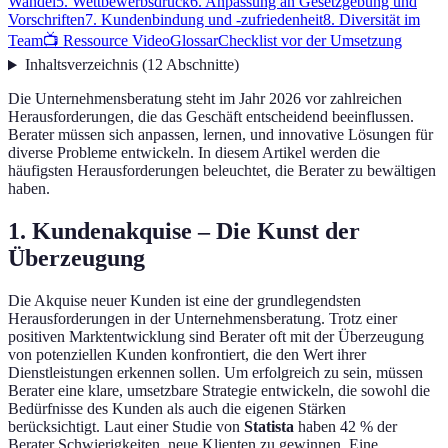
Wandel
5. Wettbewerbsdruck
6. Anpassung an Gesetzgebung und
Vorschriften
7. Kundenbindung und -zufriedenheit
8. Diversität im
Team
📺 Ressource Video
Glossar
Checklist vor der Umsetzung
Inhaltsverzeichnis
(
12
Abschnitte
)
Die Unternehmensberatung steht im Jahr 2026 vor zahlreichen
Herausforderungen, die das Geschäft entscheidend beeinflussen.
Berater müssen sich anpassen, lernen, und innovative Lösungen für
diverse Probleme entwickeln. In diesem Artikel werden die
häufigsten Herausforderungen beleuchtet, die Berater zu bewältigen
haben.
1. Kundenakquise – Die Kunst der
Überzeugung
Die Akquise neuer Kunden ist eine der grundlegendsten
Herausforderungen in der Unternehmensberatung. Trotz einer
positiven Marktentwicklung sind Berater oft mit der Überzeugung
von potenziellen Kunden konfrontiert, die den Wert ihrer
Dienstleistungen erkennen sollen. Um erfolgreich zu sein, müssen
Berater eine klare, umsetzbare Strategie entwickeln, die sowohl die
Bedürfnisse des Kunden als auch die eigenen Stärken
berücksichtigt. Laut einer Studie von
Statista
haben 42 % der
Berater Schwierigkeiten, neue Klienten zu gewinnen. Eine