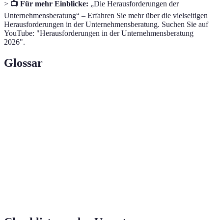
>
📺 Für mehr Einblicke:
„Die Herausforderungen der
Unternehmensberatung“ – Erfahren Sie mehr über die vielseitigen
Herausforderungen in der Unternehmensberatung. Suchen Sie auf
YouTube: "Herausforderungen in der Unternehmensberatung
2026".
Glossar
Terme
Definition
Vielfalt in Bezug auf Geschlecht, Ethnizität
Diversität
und Denkweisen in einem Team.
Technologischer
Veränderungen durch neue Technologien, die
Wandel
Geschäftsprozesse beeinflussen.
Maßnahmen und Strategien, die dazu
Kundenbindung
beitragen, dass Kunden loyal bleiben.