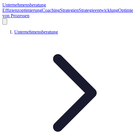
Unternehmensberatung
Effizienzoptimierung
Coaching
Strategien
Strategieentwicklung
Optimi
von Prozessen
Unternehmensberatung