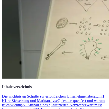
Inhaltsverzeichnis
Die wichtigsten Schritte zur erfolgreichen Unternehmensberatung
1.
Klare Zielsetzung und Marktanalyse
Qu'est-ce que c'est und warum
ist es wichtig?
2. Aufbau eines qualifizierten Netzwerks
Warum ist