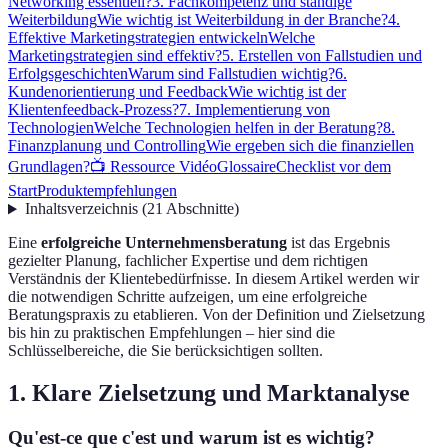
Networking essentiell?
3. Fachkompetenz und ständige
Weiterbildung
Wie wichtig ist Weiterbildung in der Branche?
4.
Effektive Marketingstrategien entwickeln
Welche
Marketingstrategien sind effektiv?
5. Erstellen von Fallstudien und
Erfolgsgeschichten
Warum sind Fallstudien wichtig?
6.
Kundenorientierung und Feedback
Wie wichtig ist der
Klientenfeedback-Prozess?
7. Implementierung von
Technologien
Welche Technologien helfen in der Beratung?
8.
Finanzplanung und Controlling
Wie ergeben sich die finanziellen
Grundlagen?
📺 Ressource Vidéo
Glossaire
Checklist vor dem
Start
Produktempfehlungen
Inhaltsverzeichnis
(
21
Abschnitte
)
Eine
erfolgreiche Unternehmensberatung
ist das Ergebnis
gezielter Planung, fachlicher Expertise und dem richtigen
Verständnis der Klientebedürfnisse. In diesem Artikel werden wir
die notwendigen Schritte aufzeigen, um eine erfolgreiche
Beratungspraxis zu etablieren. Von der Definition und Zielsetzung
bis hin zu praktischen Empfehlungen – hier sind die
Schlüsselbereiche, die Sie berücksichtigen sollten.
1. Klare Zielsetzung und Marktanalyse
Qu'est-ce que c'est und warum ist es wichtig?