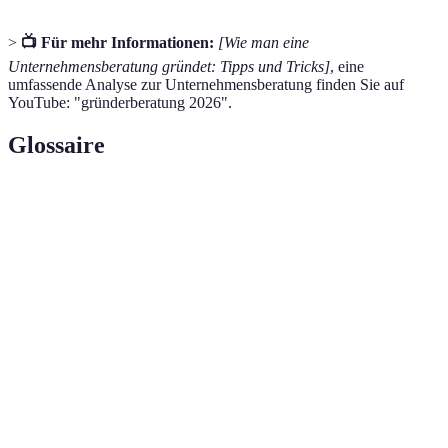
>
📺 Für mehr Informationen:
[Wie man eine
Unternehmensberatung gründet: Tipps und Tricks]
, eine
umfassende Analyse zur Unternehmensberatung finden Sie auf
YouTube: "gründerberatung 2026".
Glossaire
Terme
Définition
Dienstleistung, die Unternehmen bei
Unternehmensberatung
der Lösung von Geschäftsproblemen
unterstützt.
Ausbau und Pflege von
Networking
Geschäftskontakten zur Förderung der
Karriere.
Dokumentation eines spezifischen