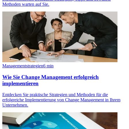
Methoden warten auf Sie.
Managementstrategien
6
min
Wie Sie Change Management erfolgreich
implementieren
Entdecken Sie praktische Strategien und Methoden für die
erfolgreiche Implementierung von Change Management in Ihrem
Unternehmen.