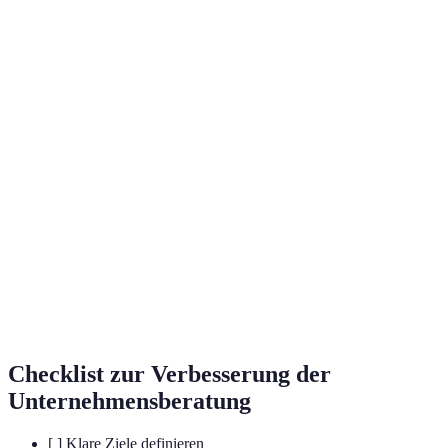
Terme
Definition
Eine Dienstleistung, die Unternehmen
Unternehmensberatung
bei der Verbesserung ihrer
Geschäftsprozesse unterstützt.
Ein System, in dem Angehörige eines
Feedback-Kultur
Unternehmens regelmäßig
Rückmeldungen geben und empfangen.
Eine Strategie, die sich auf die
Klientenzentrierter
Bedürfnisse der Klienten konzentriert,
Ansatz
um deren Zufriedenheit zu
maximieren.
Checklist zur Verbesserung der
Unternehmensberatung
[ ] Klare Ziele definieren