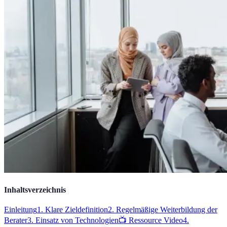
Inhaltsverzeichnis
Einleitung
1. Klare Zieldefinition
2. Regelmäßige Weiterbildung der
Berater
3. Einsatz von Technologien
📺 Ressource Video
4.