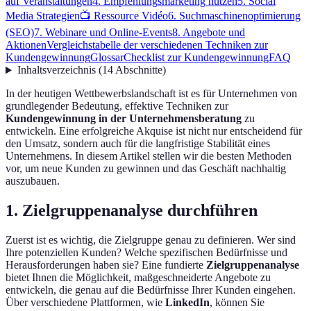
auf Veranstaltungen
4. Empfehlungsmarketing nutzen
5. Social
Media Strategien
📺 Ressource Vidéo
6. Suchmaschinenoptimierung
(SEO)
7. Webinare und Online-Events
8. Angebote und
Aktionen
Vergleichstabelle der verschiedenen Techniken zur
Kundengewinnung
Glossar
Checklist zur Kundengewinnung
FAQ
Inhaltsverzeichnis
(
14
Abschnitte
)
In der heutigen Wettbewerbslandschaft ist es für Unternehmen von
grundlegender Bedeutung, effektive Techniken zur
Kundengewinnung in der Unternehmensberatung
zu
entwickeln. Eine erfolgreiche Akquise ist nicht nur entscheidend für
den Umsatz, sondern auch für die langfristige Stabilität eines
Unternehmens. In diesem Artikel stellen wir die besten Methoden
vor, um neue Kunden zu gewinnen und das Geschäft nachhaltig
auszubauen.
1. Zielgruppenanalyse durchführen
Zuerst ist es wichtig, die Zielgruppe genau zu definieren. Wer sind
Ihre potenziellen Kunden? Welche spezifischen Bedürfnisse und
Herausforderungen haben sie? Eine fundierte
Zielgruppenanalyse
bietet Ihnen die Möglichkeit, maßgeschneiderte Angebote zu
entwickeln, die genau auf die Bedürfnisse Ihrer Kunden eingehen.
Über verschiedene Plattformen, wie
LinkedIn
, können Sie