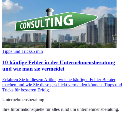
Tipps und Tricks
5
min
10 häufige Fehler in der Unternehmensberatung
und wie man sie vermeidet
Erfahren Sie in diesem Artikel, welche häufigen Fehler Berater
machen und wie Sie diese geschickt vermeiden können. Tipps und
Tricks für besseren Erfolg.
Unternehmensberatung
Ihre Informationsquelle für alles rund um
unternehmensberatung
.