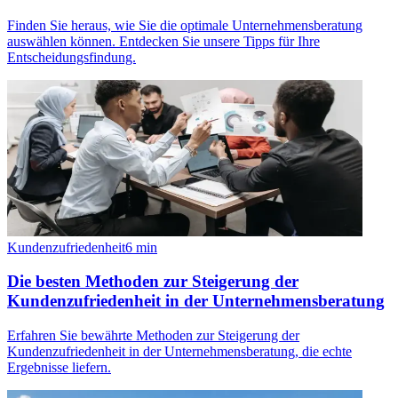
Finden Sie heraus, wie Sie die optimale Unternehmensberatung
auswählen können. Entdecken Sie unsere Tipps für Ihre
Entscheidungsfindung.
Kundenzufriedenheit
6
min
Die besten Methoden zur Steigerung der
Kundenzufriedenheit in der Unternehmensberatung
Erfahren Sie bewährte Methoden zur Steigerung der
Kundenzufriedenheit in der Unternehmensberatung, die echte
Ergebnisse liefern.