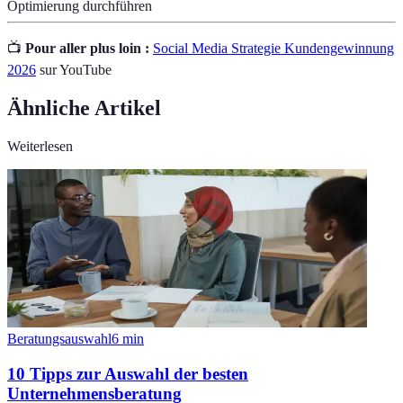
Optimierung durchführen
📺
Pour aller plus loin :
Social Media Strategie Kundengewinnung
2026
sur YouTube
Ähnliche Artikel
Weiterlesen
Beratungsauswahl
6
min
10 Tipps zur Auswahl der besten
Unternehmensberatung