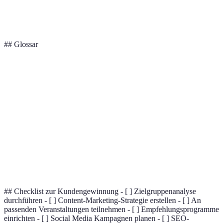
Schnelle Anziehung
Angebote/Aktionen
Kurzfristiger Effe
Frauen
## Glossar
Terme
Definition
Kundengewinnung
Prozess, neue Kunden zu gewinnen
Strategie, die auf persönlichen
Empfehlungsmarketing
Empfehlungen basiert
Suchmaschinenoptimierung für bessere
SEO
Sichtbarkeit
## Checklist zur Kundengewinnung - [ ] Zielgruppenanalyse
durchführen - [ ] Content-Marketing-Strategie erstellen - [ ] An
passenden Veranstaltungen teilnehmen - [ ] Empfehlungsprogramme
einrichten - [ ] Social Media Kampagnen planen - [ ] SEO-