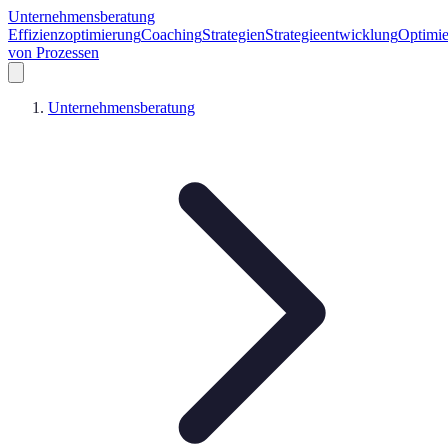
Unternehmensberatung
Effizienzoptimierung
Coaching
Strategien
Strategieentwicklung
Optimi
von Prozessen
Unternehmensberatung