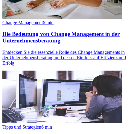
Change Management
6
min
Die Bedeutung von Change Management in der
Unternehmensberatung
Entdecken Sie die essenzielle Rolle des Change Managements in
der Unternehmensberatung und dessen Einfluss auf Effizienz und
Erfolg.
Tipps und Strategien
6
min