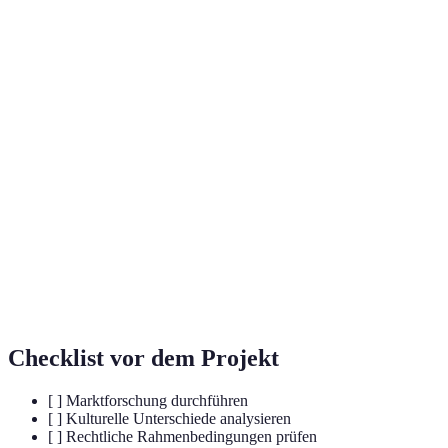
Terme
Definition
Beratung für Unternehmen, die
Internationale
weltweit agieren oder international
Unternehmensberatung
expandieren möchten.
Fähigkeit, kulturelle Unterschiede zu
Kulturelle Sensibilität
erkennen und zu respektieren, um
Missverständnisse zu vermeiden.
Gesetzliche Vorgaben, die
Regulatorische
Unternehmen in bestimmten Ländern
Anforderungen
einhalten müssen.
Checklist vor dem Projekt
[ ] Marktforschung durchführen
[ ] Kulturelle Unterschiede analysieren
[ ] Rechtliche Rahmenbedingungen prüfen