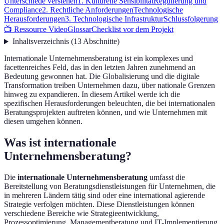
Unterschiede verstehen
1. Kulturelle Sensibilität
Regulierung und
Compliance
2. Rechtliche Anforderungen
Technologische
Herausforderungen
3. Technologische Infrastruktur
Schlussfolgerung
📺 Ressource Video
Glossar
Checklist vor dem Projekt
Inhaltsverzeichnis
(
13
Abschnitte
)
Internationale Unternehmensberatung ist ein komplexes und
facettenreiches Feld, das in den letzten Jahren zunehmend an
Bedeutung gewonnen hat. Die Globalisierung und die digitale
Transformation treiben Unternehmen dazu, über nationale Grenzen
hinweg zu expandieren. In diesem Artikel werde ich die
spezifischen Herausforderungen beleuchten, die bei internationalen
Beratungsprojekten auftreten können, und wie Unternehmen mit
diesen umgehen können.
Was ist internationale
Unternehmensberatung?
Die
internationale Unternehmensberatung
umfasst die
Bereitstellung von Beratungsdienstleistungen für Unternehmen, die
in mehreren Ländern tätig sind oder eine international agierende
Strategie verfolgen möchten. Diese Dienstleistungen können
verschiedene Bereiche wie Strategieentwicklung,
Prozessoptimierung, Managementberatung und IT-Implementierung