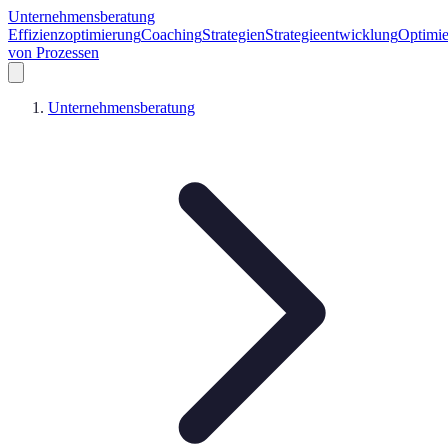
Unternehmensberatung
Effizienzoptimierung
Coaching
Strategien
Strategieentwicklung
Optimi
von Prozessen
Unternehmensberatung