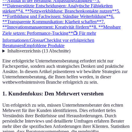
**Agilität in der Beratung: Anpassungsfähigkeit**
3.
**Datengestützte Entscheidungen: Analytische Fähigkeiten
stärken**
4. **Netzwerkbildung: Branchenkontakte nutzen**
5.
**Fortbildung und Fachwissen: Ständige Weiterbildung**
6.
**Transparente Kommunikation: Klarheit schaffen**
7.
**Innovationsmanagement: Kreativität fördern**
8. **Messbare
Ziele setzen: Performance-Tracking**
📺 Für mehr
Informationen:
Glossar
Checklist vor erfolgreichen
Beratungen
Empfohlene Produkte
Inhaltsverzeichnis
(
13
Abschnitte
)
Eine erfolgreiche Unternehmensberatung erfordert nicht nur
Fachexpertise, sondern auch strategisches Denken und praktische
Ansätze. In diesem Artikel präsentieren wir bewährte Strategien zur
Unternehmensberatung, die Ihnen helfen werden, in dieser
wettbewerbsintensiven Branche erfolgreich zu sein.
1.
Kundenfokus: Den Mehrwert verstehen
Um erfolgreich zu sein, müssen Unternehmensberater den echten
Mehrwert für ihre Kunden identifizieren. Dies erfordert tiefes
Verständnis ihrer Bedürfnisse und Herausforderungen. Durch
persönliche Interviews und detaillierte Umfragen erfahren Berater
mehr über die spezifischen Anforderungen ihrer Klienten. Statistiken
zeigen, dass Beratungsunternehmen, die regelmäßig