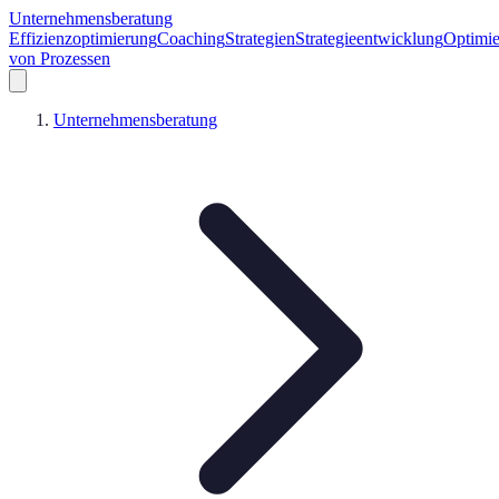
Unternehmensberatung
Effizienzoptimierung
Coaching
Strategien
Strategieentwicklung
Optimi
von Prozessen
Unternehmensberatung