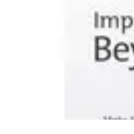
Unternehmensberatung
Effizienzoptimierung
Coaching
Strategien
Strategieentwicklung
Optimie
Unternehmensberatung