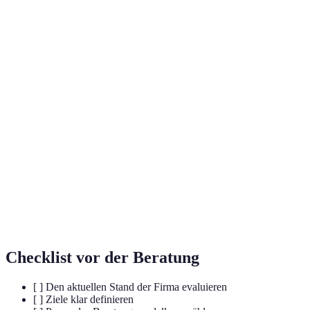
Terme
Definition
Externe Dienstleistung zur
Unterstützung von Unternehmen bei
Unternehmensberatung
der Optimierung und Umsetzung von
strategischen Zielen.
Die nachhaltige Veränderung von
Geschäftstransformation
Geschäftsmodellen und Prozessen zur
Anpassung an Marktbedingungen.
Die Umstellung analoge Prozessen in
Digitalisierung
digitale Formate, um Effizienz und
Automation zu steigern.
Checklist vor der Beratung
[ ] Den aktuellen Stand der Firma evaluieren
[ ] Ziele klar definieren