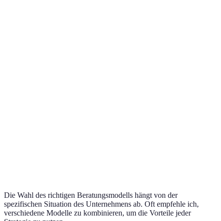
Beratungsmodell
Vorteile
Nachteile
Ideal f
Fokus auf
Strategische
Höhere
Große
langfristige
Beratung
Kosten
Untern
Ziele
Geringere
Praktische
Mittels
Operative Beratung
langfristige
Umsetzung
Untern
Vision
Fachkenntnisse
Untern
Abhängigkeit
IT-Beratung
in
in der d
von Beratern
Technologien
Transfo
Ganzheitliche
Hoher
Untern
Managementberatung
Analysen
Zeitaufwand
im Wan
Die Wahl des richtigen Beratungsmodells hängt von der
spezifischen Situation des Unternehmens ab. Oft empfehle ich,
verschiedene Modelle zu kombinieren, um die Vorteile jeder