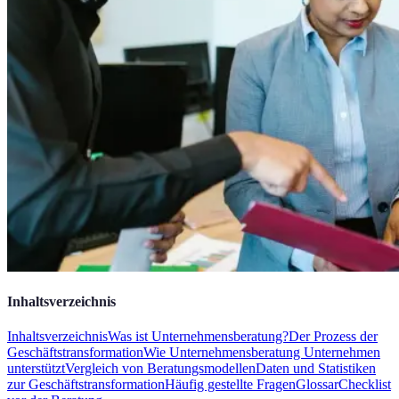
Inhaltsverzeichnis
Inhaltsverzeichnis
Was ist Unternehmensberatung?
Der Prozess der
Geschäftstransformation
Wie Unternehmensberatung Unternehmen
unterstützt
Vergleich von Beratungsmodellen
Daten und Statistiken
zur Geschäftstransformation
Häufig gestellte Fragen
Glossar
Checklist