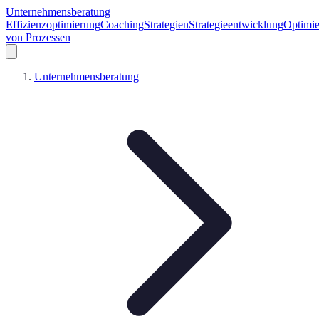
Unternehmensberatung
Effizienzoptimierung
Coaching
Strategien
Strategieentwicklung
Optimi
von Prozessen
Unternehmensberatung