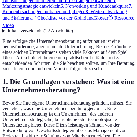
Dienstleistungen definieren und Preisstrategie entwickeln
5.
Marketingstrategie entwickeln
6. Networking und Kundenakquise
7.
Kundenbeziehungen aufbauen und pflegen
8. Weiterentwicklung
und Skalierung
✅ Checkliste vor der Gründung
Glossar
📺 Ressource
Video
Inhaltsverzeichnis
(
12
Abschnitte
)
Eine erfolgreiche Unternehmensberatung aufzubauen ist eine
herausfordernde, aber lohnende Unternehmung. Bei der Gründung
eines solchen Unternehmens stehen viele Faktoren auf dem Spiel.
Dieser Artikel bietet Ihnen einen praktischen Leitfaden mit 8
entscheidenden Schritten, die Sie beachten sollten, um Ihre Beratung
zu etablieren und auf dem Markt erfolgreich zu sein.
1. Die Grundlagen verstehen: Was ist eine
Unternehmensberatung?
Bevor Sie Ihre eigene Unternehmensberatung gründen, müssen Sie
verstehen, was eine Unternehmensberatung genau ist. Eine
Unternehmensberatung ist ein Unternehmen, das anderen
Unternehmen strategische, betriebliche oder technologische
Unterstützung bietet. Diese Dienstleistungen können von der
Entwicklung von Geschäftsstrategien über das Management von
Projekten bis hin zur Schulung von Mitarbeitern reichen. Die