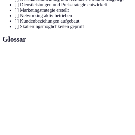
[ ] Dienstleistungen und Preisstrategie entwickelt
[ ] Marketingstrategie erstellt
[ ] Networking aktiv betrieben
[ ] Kundenbeziehungen aufgebaut
[ ] Skalierungsmöglichkeiten geprüft
Glossar
Terme
Definition
Ein spezifisches Marktsegment, auf das sich ein
Nische
Geschäft konzentriert.
Der Aufbau und die Pflege von beruflichen
Netzwerken
Beziehungen.
Content-
Marketing-Strategie, die auf der Erstellung und
Marketing
Verbreitung von Inhalten basiert.