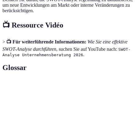
um neue Entwicklungen am Markt oder interne Veränderungen zu
berücksichtigen.
📺 Ressource Vidéo
>
📺 Für weiterführende Informationen:
Wie Sie eine effektive
SWOT-Analyse durchführen
, suchen Sie auf YouTube nach:
SWOT-
.
Analyse Unternehmensberatung 2026
Glossar
Terme
Définition
Eine Methode zur Bewertung von Stärken,
SWOT-Analyse
Schwächen, Chancen und Bedrohungen eines
Unternehmens.
Systematische Sammlung und Analyse von
Marktforschung
Daten über Märkte, Kunden und