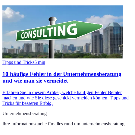
Tipps und Tricks
5
min
10 häufige Fehler in der Unternehmensberatung
und wie man sie vermeidet
Erfahren Sie in diesem Artikel, welche häufigen Fehler Berater
machen und wie Sie diese geschickt vermeiden können. Tipps und
Tricks für besseren Erfolg.
Unternehmensberatung
Ihre Informationsquelle für alles rund um
unternehmensberatung
.