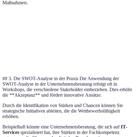
Maßnahmen.
Stärken
Schwächen
Chancen
Bedrohung
Hohe
Manpower-
Wachstum im
Starke
Markenbekanntheit
Engpass
Online-Sektor
Konkurrenz
Expertise im
Hoher
Wirtschaftli
Digitalisierung
Fachgebiet
Preisdruck
Unsicherhei
## 3. Die SWOT-Analyse in der Praxis Die Anwendung der
SWOT-Analyse in der Unternehmensberatung erfolgt oft in
Workshops, die verschiedene Stakeholder einbeziehen. Dies erhöht
die **Akzeptanz** und fördert innovative Ansätze.
Durch die Identifikation von Stärken und Chancen können Sie
strategische Initiativen ableiten, die die Wettbewerbsfähigkeit
erhöhen.
Beispielhaft könnte eine Unternehmensberatung, die sich auf
IT-
Services
spezialisiert hat, ihre Stärken in der Fachkompetenz