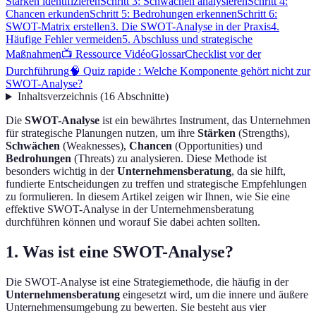
Stärken identifizieren
Schritt 3: Schwächen analysieren
Schritt 4:
Chancen erkunden
Schritt 5: Bedrohungen erkennen
Schritt 6:
SWOT-Matrix erstellen
3. Die SWOT-Analyse in der Praxis
4.
Häufige Fehler vermeiden
5. Abschluss und strategische
Maßnahmen
📺 Ressource Vidéo
Glossar
Checklist vor der
Durchführung
🧠 Quiz rapide : Welche Komponente gehört nicht zur
SWOT-Analyse?
Inhaltsverzeichnis
(
16
Abschnitte
)
Die
SWOT-Analyse
ist ein bewährtes Instrument, das Unternehmen
für strategische Planungen nutzen, um ihre
Stärken
(Strengths),
Schwächen
(Weaknesses),
Chancen
(Opportunities) und
Bedrohungen
(Threats) zu analysieren. Diese Methode ist
besonders wichtig in der
Unternehmensberatung
, da sie hilft,
fundierte Entscheidungen zu treffen und strategische Empfehlungen
zu formulieren. In diesem Artikel zeigen wir Ihnen, wie Sie eine
effektive SWOT-Analyse in der Unternehmensberatung
durchführen können und worauf Sie dabei achten sollten.
1. Was ist eine SWOT-Analyse?
Die SWOT-Analyse ist eine Strategiemethode, die häufig in der
Unternehmensberatung
eingesetzt wird, um die innere und äußere
Unternehmensumgebung zu bewerten. Sie besteht aus vier