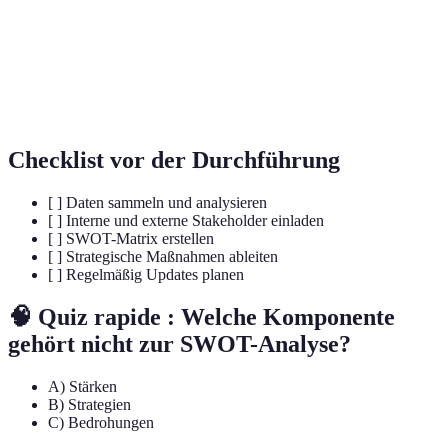
Wettbewerber.
Ein Plan, um die Ziele eines Unternehmens zu
Stratégie
erreichen, unter Berücksichtigung aller
relevanten Faktoren.
Checklist vor der Durchführung
[ ] Daten sammeln und analysieren
[ ] Interne und externe Stakeholder einladen
[ ] SWOT-Matrix erstellen
[ ] Strategische Maßnahmen ableiten
[ ] Regelmäßig Updates planen
🧠 Quiz rapide : Welche Komponente
gehört nicht zur SWOT-Analyse?
A) Stärken
B) Strategien
C) Bedrohungen