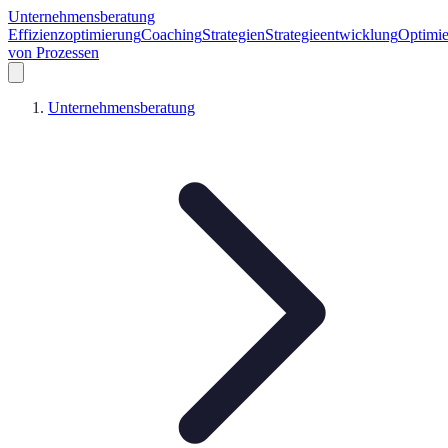
Unternehmensberatung
Effizienzoptimierung
Coaching
Strategien
Strategieentwicklung
Optimi
von Prozessen
Unternehmensberatung