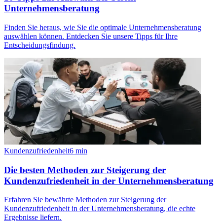
Unternehmensberatung
Finden Sie heraus, wie Sie die optimale Unternehmensberatung
auswählen können. Entdecken Sie unsere Tipps für Ihre
Entscheidungsfindung.
Kundenzufriedenheit
6
min
Die besten Methoden zur Steigerung der
Kundenzufriedenheit in der Unternehmensberatung
Erfahren Sie bewährte Methoden zur Steigerung der
Kundenzufriedenheit in der Unternehmensberatung, die echte
Ergebnisse liefern.