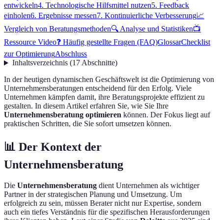
entwickeln
4. Technologische Hilfsmittel nutzen
5. Feedback
einholen
6. Ergebnisse messen
7. Kontinuierliche Verbesserung
📈
Vergleich von Beratungsmethoden
🔍 Analyse und Statistiken
📺
Ressource Video
❓ Häufig gestellte Fragen (FAQ)
Glossar
Checklist
zur Optimierung
Abschluss
Inhaltsverzeichnis
(
17
Abschnitte
)
In der heutigen dynamischen Geschäftswelt ist die Optimierung von
Unternehmensberatungen entscheidend für den Erfolg. Viele
Unternehmen kämpfen damit, ihre Beratungsprojekte effizient zu
gestalten. In diesem Artikel erfahren Sie, wie Sie Ihre
Unternehmensberatung optimieren
können. Der Fokus liegt auf
praktischen Schritten, die Sie sofort umsetzen können.
📊 Der Kontext der
Unternehmensberatung
Die
Unternehmensberatung
dient Unternehmen als wichtiger
Partner in der strategischen Planung und Umsetzung. Um
erfolgreich zu sein, müssen Berater nicht nur Expertise, sondern
auch ein tiefes Verständnis für die spezifischen Herausforderungen