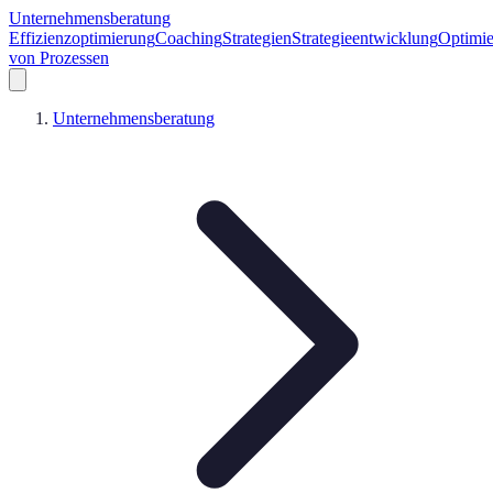
Unternehmensberatung
Effizienzoptimierung
Coaching
Strategien
Strategieentwicklung
Optimi
von Prozessen
Unternehmensberatung