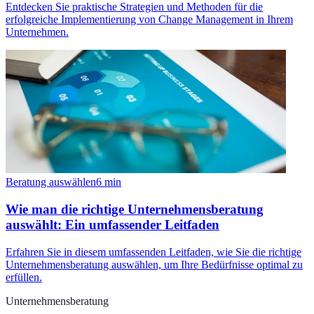
Entdecken Sie praktische Strategien und Methoden für die
erfolgreiche Implementierung von Change Management in Ihrem
Unternehmen.
Beratung auswählen
6
min
Wie man die richtige Unternehmensberatung
auswählt: Ein umfassender Leitfaden
Erfahren Sie in diesem umfassenden Leitfaden, wie Sie die richtige
Unternehmensberatung auswählen, um Ihre Bedürfnisse optimal zu
erfüllen.
Unternehmensberatung