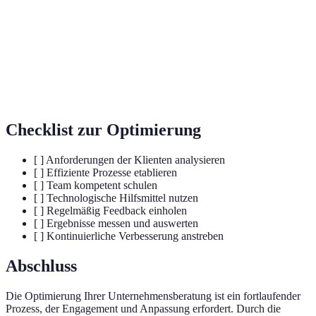
Flexible Methode zur Projektverwaltung, die
Agile
kontinuierliche Verbesserung und Anpassung
fördert.
Regelmäßige Rückmeldungen von Klienten
Feedbackschleife
zur Verbesserung der Dienstleistungen.
Checklist zur Optimierung
[ ] Anforderungen der Klienten analysieren
[ ] Effiziente Prozesse etablieren
[ ] Team kompetent schulen
[ ] Technologische Hilfsmittel nutzen
[ ] Regelmäßig Feedback einholen
[ ] Ergebnisse messen und auswerten
[ ] Kontinuierliche Verbesserung anstreben
Abschluss
Die Optimierung Ihrer Unternehmensberatung ist ein fortlaufender
Prozess, der Engagement und Anpassung erfordert. Durch die